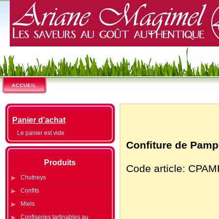
ACCUEIL
Panier d'achat
Le panier est vide
Confiture de Pamp
Produits
Code article: CPA
Chutneys
Confits
Miels
Confiseries tartinables au