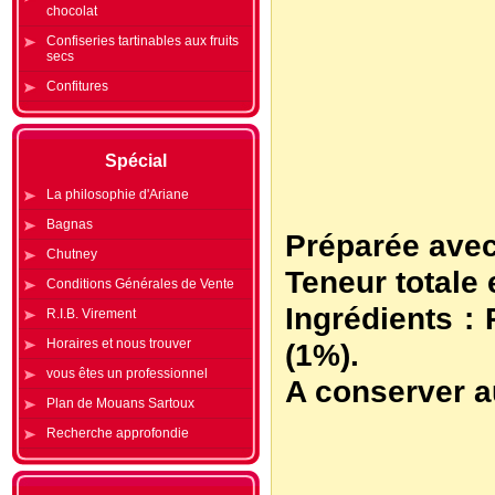
chocolat
Confiseries tartinables aux fruits
secs
Confitures
Spécial
La philosophie d'Ariane
Bagnas
Préparée avec
Chutney
Teneur totale 
Conditions Générales de Vente
Ingrédients :
R.I.B. Virement
Horaires et nous trouver
(1%).
vous êtes un professionnel
A conserver au
Plan de Mouans Sartoux
Recherche approfondie