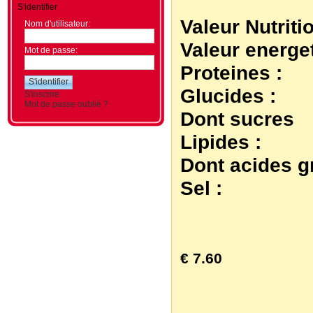
S'identifier
Valeur Nutriti
Nom d'utilisateur:
Valeur energe
Mot de passe:
Proteines :
Glucides :
S'inscrire
Mot de passe oublié ?
Dont sucres
Lipides :
Dont acides g
Sel :
€ 7.60