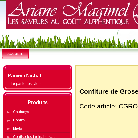
ACCUEIL
Panier d'achat
Le panier est vide
Confiture de Grose
Produits
Code article: CGR
Chutneys
Confits
Miels
Confiseries tartinables au