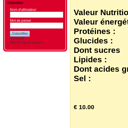
S'identifier
Nom d'utilisateur:
Valeur Nutriti
Valeur énergé
Mot de passe:
Protéines :
Glucides :
S'inscrire
Mot de passe oublié ?
Dont sucres
Lipides :
Dont acides g
Sel :
€ 10.00