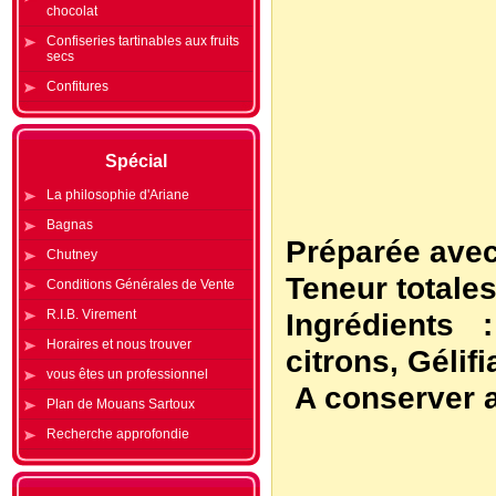
chocolat
Confiseries tartinables aux fruits
secs
Confitures
Spécial
La philosophie d'Ariane
Bagnas
Préparée avec 
Chutney
Teneur totales
Conditions Générales de Vente
R.I.B. Virement
Ingrédients 
Horaires et nous trouver
citrons, Gélifi
vous êtes un professionnel
A conserver a
Plan de Mouans Sartoux
Recherche approfondie