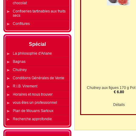
chocolat
Confiseries tartinables aux fruits
secs
Confitures
Spécial
La philosophie d'Ariane
Bagnas
Chutney
Conditions Générales de Vente
R.I.B. Virement
Chutney aux figues 170 g Pot
€ 6.80
Horaires et nous trouver
vous êtes un professionnel
Détails
Plan de Mouans Sartoux
Recherche approfondie