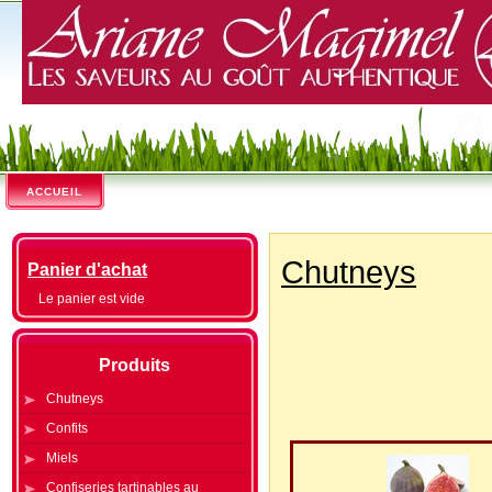
ACCUEIL
Chutneys
Panier d'achat
Le panier est vide
Produits
Chutneys
Confits
Miels
Confiseries tartinables au